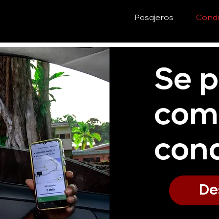
Pasajeros
Cond
Se p
com
con
De