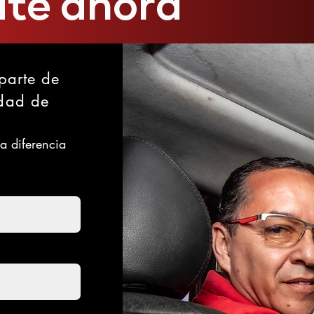
ate ahora
 parte de
dad de
a diferencia