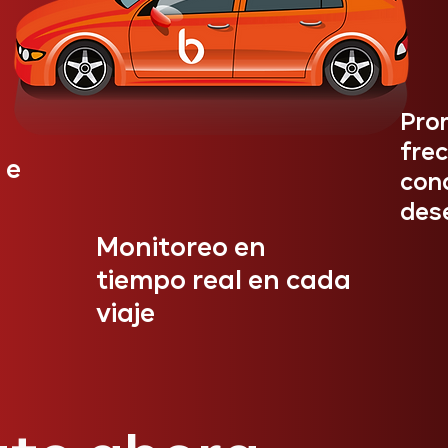
Pro
fre
 e
con
des
Monitoreo en
tiempo real en cada
viaje