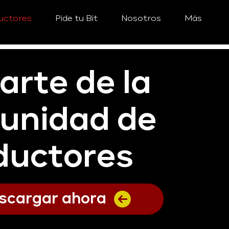
uctores
Pide tu Bit
Nosotros
Más
arte de la
unidad de
ductores
scargar ahora