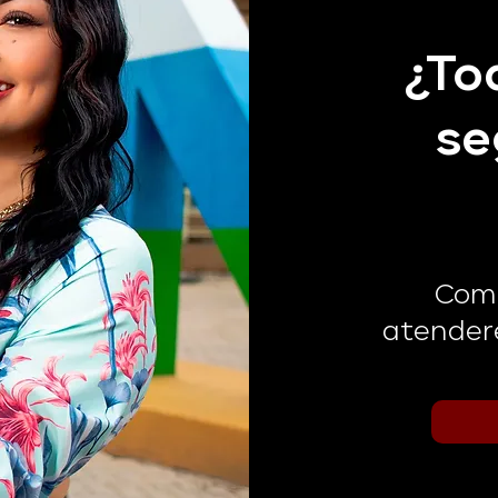
¿To
se
Comu
atender