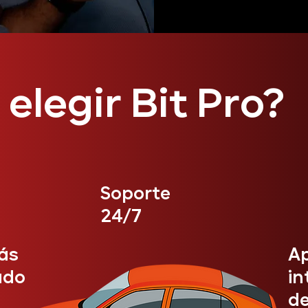
elegir Bit Pro?
Soporte
24/7
ás
Ap
ado
in
de