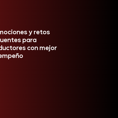
mociones y retos
cuentes para
ductores con mejor
empeño