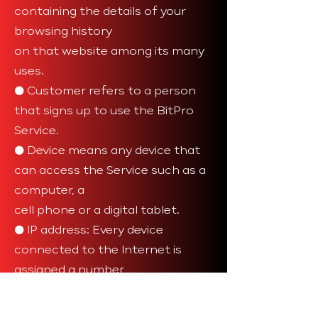
containing the details of your
browsing history
on that website among its many
uses.
● Customer refers to a person
that signs up to use the BitPro
Service.
● Device means any device that
can access the Service such as a
computer, a
cell phone or a digital tablet.
● IP address: Every device
connected to the Internet is
assigned a number
known as an Internet protocol
(IP) address. These numbers are