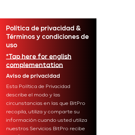
Política de privacidad &
Términos y condiciones de
uso
*Tap here for english
complementation
Aviso de privacidad
Esta Política de Privacidad
describe el modo y las
circunstancias en las que BitPro
recopila, utiliza y comparte su
información cuando usted utiliza
nuestros Servicios BitPro recibe