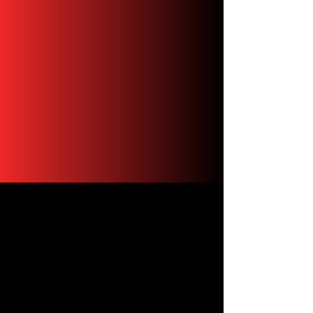
mil usuarios
Bit Pro es una aplicación
móvil que te permite solicitar
viajes de forma segura y
rápida.
Pasajero
Conductor
Descubre las ventajas y
funciones que ofrece
nuestra plataforma