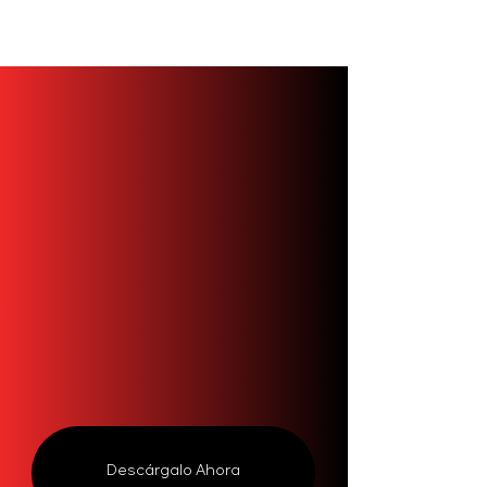
Viajando
Contigo
Prueba
Bit P
ro
Descárgalo Ahora