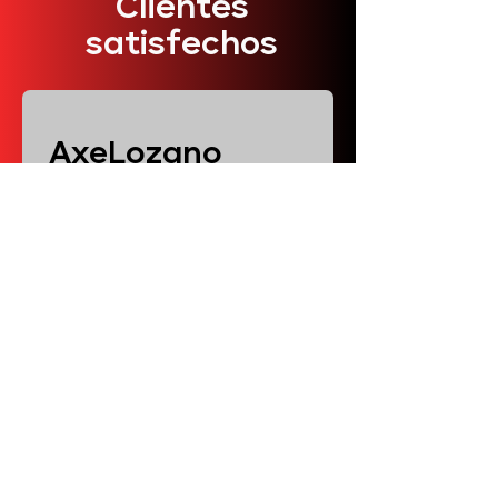
Clientes
satisfechos
AxeLozano
"Excelente servicio la
mayoría de veces, te dejan
poner la música que
quieres, siempre traen
aire acondicionado,
trabajan en días lluviosos,
y en distancias cortas y
muy largas cobran
bastante bien. Super
recomendado"